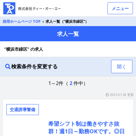
メニュー
採用ホームページ TOP
›
求人一覧（“横浜市緑区”）
求人一覧
“横浜市緑区” の求人
検索条件を変更する
開く
1～2件（
2
件中）
2025.07.28 更新
交通誘導警備
希望シフト制は働きやすさ抜
群！週1日～勤務OKです。◎日