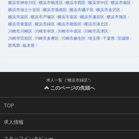
横浜市神奈川区
横浜市鶴見区
横浜市西区
横浜市中区
横浜市南区
横浜市保土ケ谷区
横浜市港南区
横浜市磯子区
横浜市金沢区
横浜市栄区
横浜市戸塚区
横浜市泉区
横浜市瀬谷区
横浜市旭区
横浜市青葉区
横浜市緑区
横浜市都筑区
横浜市港北区
川崎市川崎区
川崎市幸区
川崎市中原区
川崎市高津区
川崎市宮前区
川崎市多摩区
川崎市麻生区
埼玉県
千葉県
茨城県
群馬県
栃木県
求人一覧（“横浜市緑区”）
このページの先頭へ
TOP
求人情報
スタッフインタビュー