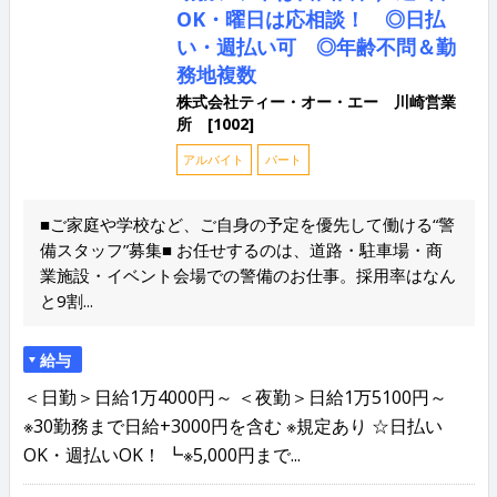
OK・曜日は応相談！ ◎日払
い・週払い可 ◎年齢不問＆勤
務地複数
株式会社ティー・オー・エー 川崎営業
所 [1002]
アルバイト
パート
■ご家庭や学校など、ご自身の予定を優先して働ける“警
備スタッフ”募集■ お任せするのは、道路・駐車場・商
業施設・イベント会場での警備のお仕事。採用率はなん
と9割...
給与
＜日勤＞日給1万4000円～ ＜夜勤＞日給1万5100円～
※30勤務まで日給+3000円を含む ※規定あり ☆日払い
OK・週払いOK！ ┗※5,000円まで...